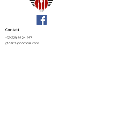
Contatti
+39 329 66 24 967
gtcarta@hotmail.com
Privacy policy
Termini e condizioni
Dove siamo
Contrada S.Francesco, snc
75100 Matera
Negozio
Linea Stre
et Food
Cellulosa Bio
Carta e Sacchetti
Articoli Monouso
Tovagliati