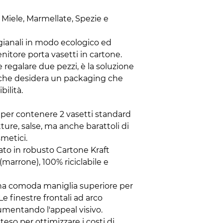
r Miele, Marmellate, Spezie e
tigianali in modo ecologico ed
nitore porta vasetti in cartone.
 regalare due pezzi, è la soluzione
 che desidera un packaging che
bilità.
o per contenere 2 vasetti standard
ture, salse, ma anche barattoli di
smetici.
zato in robusto Cartone Kraft
(marrone), 100% riciclabile e
una comoda maniglia superiore per
Le finestre frontali ad arco
umentando l'appeal visivo.
teso per ottimizzare i costi di