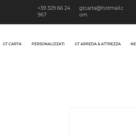
+39 329 66 24
gtcarta@hotmail.c
967
om
GT CARTA
PERSONALIZZATI
GT ARREDA & ATTREZZA
NE