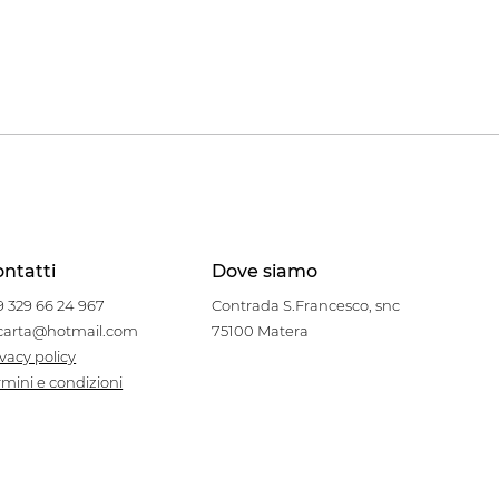
ntatti
Dove siamo
9 329 66 24 967
Contrada S.Francesco, snc
carta@hotmail.com
75100 Matera
ivacy policy
rmini e condizioni