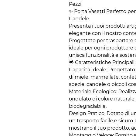
Pezzi
​✨ Porta Vasetti Perfetto pe
Candele
​Presenta i tuoi prodotti ar
elegante con il nostro conte
Progettato per trasportare e
ideale per ogni produttore
unisca funzionalità e sosteni
​🌟 Caratteristiche Principali:
​Capacità Ideale: Progettat
di miele, marmellate, confet
spezie, candele o piccoli co
​Materiale Ecologico: Realiz
ondulato di colore naturale 
biodegradabile.
​Design Pratico: Dotato di 
un trasporto facile e sicuro. 
mostrano il tuo prodotto, a
​Montaggio Veloce: Fornito s