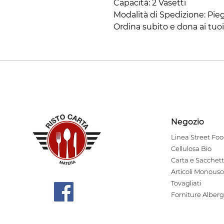
​Capacità: 2 Vasetti
​Modalità di Spedizione: Pie
​Ordina subito e dona ai tuo
Negozio
Linea Stre
et Fo
Cellulosa Bio
Carta e Sacchett
Articoli Monouso
Tovagliati
Forniture Alberg