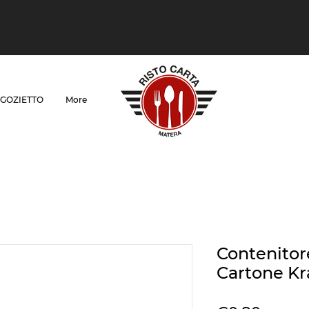
GOZIETTO
More
Contenitore
Cartone Kra