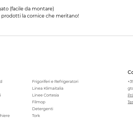
gato (facile da montare)
i prodotti la cornice che meritano!
Co
od
Frigoriferi e Refrigeratori
+3
Linea Klimaitalia
gt
i
Linee Cortesia
Pr
Filmop
Te
Detergenti
hiere
Tork