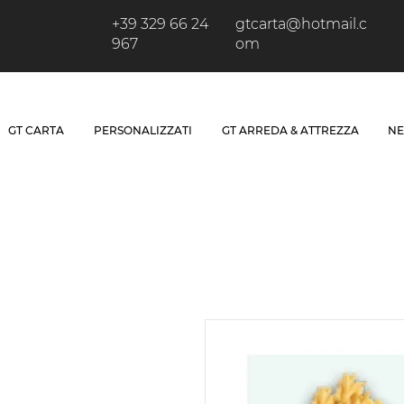
+39 329 66 24
gtcarta@hotmail.c
967
om
GT CARTA
PERSONALIZZATI
GT ARREDA & ATTREZZA
NE