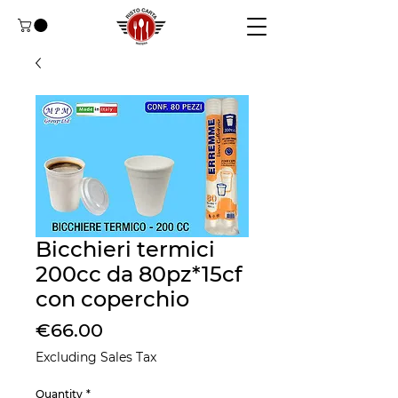
Bicchieri termici
200cc da 80pz*15cf
con coperchio
Price
€66.00
Excluding Sales Tax
Quantity
*