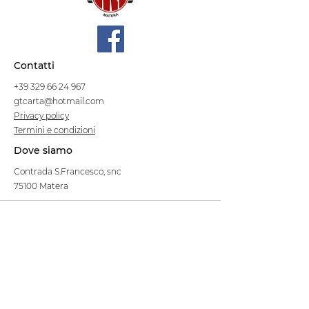
Contatti
+39 329 66 24 967
gtcarta@hotmail.com
Privacy policy
Termini e condizioni
Dove siamo
Contrada S.Francesco, snc
75100 Matera
Negozio
Linea Stre
et Food
Cellulosa Bio
Carta e Sacchetti
Articoli Monouso
Tovagliati
Forniture Alberghiere