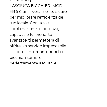
Catering
L'ASCIUGA BICCHIERI MOD.
EB 5 è un investimento sicuro
per migliorare l'efficienza del
tuo locale. Con la sua
combinazione di potenza,
capacità e funzionalità
avanzate, ti permetterà di
offrire un servizio impeccabile
ai tuoi clienti, mantenendo i
bicchieri sempre
perfettamente asciutti e
pronti all'uso.
Non perdere l'occasione di
portare la tua attività al livello
successivo.
Ordina ora
l'ASCIUGA
BICCHIERI MOD. EB 5 e
scopri la differenza che può