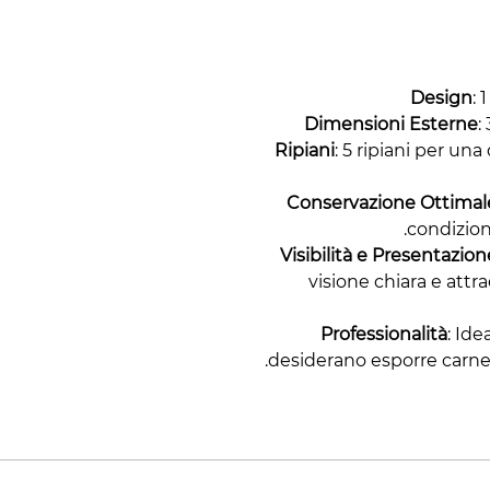
Design
: 
Dimensioni Esterne
:
Ripiani
: 5 ripiani per un
Conservazione Ottimal
condizioni
Visibilità e Presentazion
visione chiara e att
Professionalità
: Ide
desiderano esporre carne 