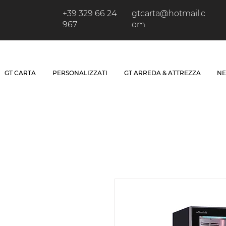
+39 329 66 24
gtcarta@hotmail.c
967
om
GT CARTA
PERSONALIZZATI
GT ARREDA & ATTREZZA
NE