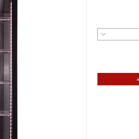
عر
بيع
ة