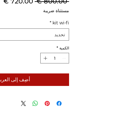
سعر
س
 ‏800.00 € 
عادي
ال
مستثناة ضريبة
*
kit wi-fi
تحديد
الكمية
*
أضِف إلى العرب