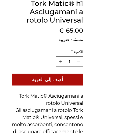
Tork Matic® h1
Asciugamani a
rotolo Universal
السعر
مستثناة ضريبة
الكمية
*
أضِف إلى العربة
Tork Matic® Asciugamani a
rotolo Universal
Gli asciugamani a rotolo Tork
Matic® Universal, spessi e
molto assorbenti, consentono
di asciugare efficacemente le