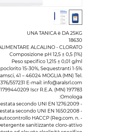
UNA TANICA è DA 25KG
18630
LIMENTARE ALCALINO - CLORATO
Composizione pH 12,5 ± 0,5 (1%)
Peso specifico 1,215 ± 0,01 g/ml
Ipoclorito 15-30%, Sequestranti 1-5%.
 Gramsci, 41 – 46024 MOGLIA (MN) Tel.
376/557231 E-mail: info@aralsrl.com-
 01799440209 Iscr R.E.A. (MN) 197783
Omologa:
- Attività battericida testata secondo UNI EN 1276:2009
- Attività fungicida testata secondo UNI EN 1650:2008
l'autocontrollo HACCP (Reg.com. n.
etergente sanitizzante cloro-attivo