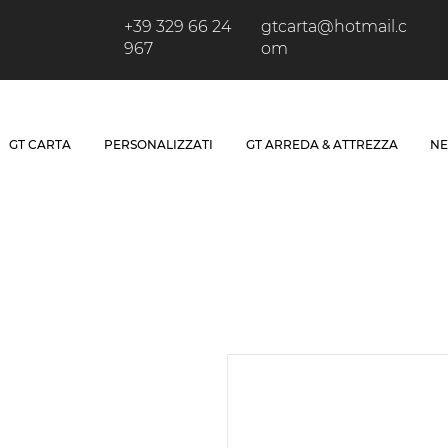
+39 329 66 24
gtcarta@hotmail.c
967
om
GT CARTA
PERSONALIZZATI
GT ARREDA & ATTREZZA
NE