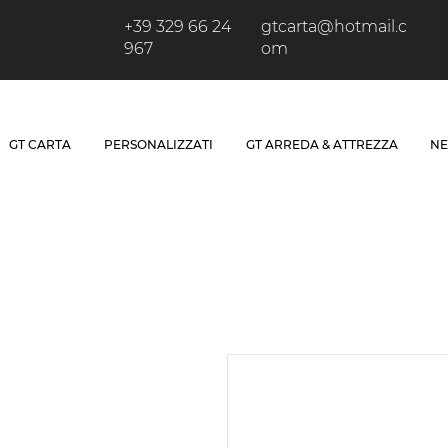
+39 329 66 24
gtcarta@hotmail.c
967
om
GT CARTA
PERSONALIZZATI
GT ARREDA & ATTREZZA
NE