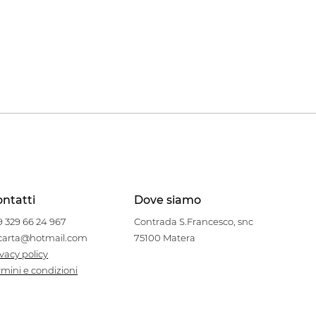
ntatti
Dove siamo
9 329 66 24 967
Contrada S.Francesco, snc
carta@hotmail.com
75100 Matera
ivacy policy
rmini e condizioni