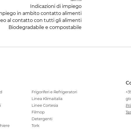
Biodegradabile e compostabile
Co
od
Frigoriferi e Refrigeratori
+3
Linea Klimaitalia
gt
i
Linee Cortesia
Pr
Filmop
Te
Detergenti
hiere
Tork