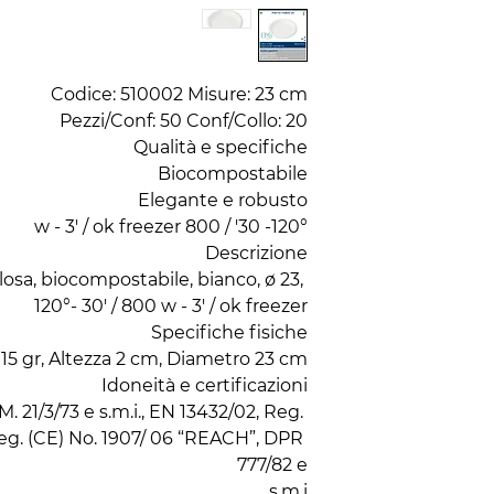
osa, biocompostabile, bianco, ø 23, 
. 21/3/73 e s.m.i., EN 13432/02, Reg. 
g. (CE) No. 1907/ 06 “REACH”, DPR 