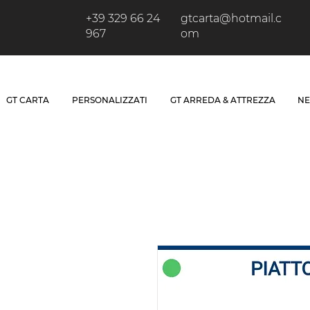
+39 329 66 24
gtcarta@hotmail.c
967
om
GT CARTA
PERSONALIZZATI
GT ARREDA & ATTREZZA
NE