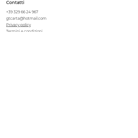
Contatti
+39 329 66 24 967
gtcarta@hotmail.com
Privacy policy
Termini e condizioni
Dove siamo
Contrada S.Francesco, snc
75100 Matera
Negozio
Linea Stre
et Food
Cellulosa Bio
Carta e Sacchetti
Articoli Monouso
Tovagliati
Forniture Alberghiere
Frigoriferi e Refrigeratori
Linea Klimaitalia
Linee Cortesia
Filmop