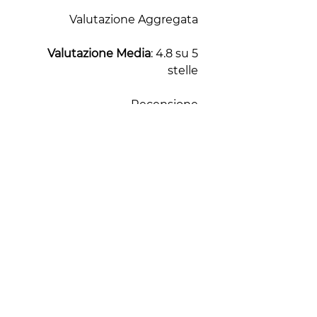
Valutazione Aggregata
Valutazione Media
: 4.8 su 5
stelle
Recensione
I clienti apprezzano
l'efficienza e la robustezza del
Fabbricatore di Ghiaccio GP-
30PA. La produzione di
cubetti vuoti e cristallini è
particolarmente lodata, così
come la facilità d'uso e
manutenzione. Questo
modello si distingue per la
sua capacità di mantenere
prestazioni ottimali anche in