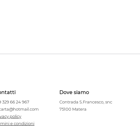
ntatti
Dove siamo
9 329 66 24 967
Contrada S.Francesco, snc
carta@hotmail.com
75100 Matera
ivacy policy
rmini e condizioni