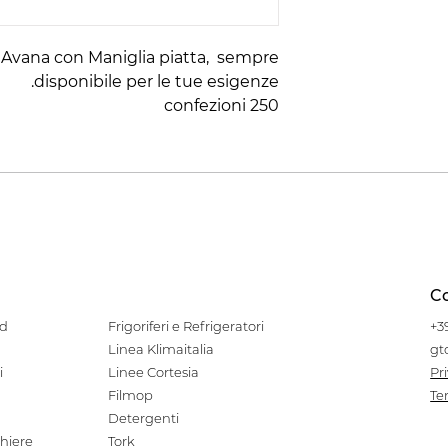
 Avana con Maniglia piatta, sempre
disponibile per le tue esigenze.
250 confezioni
Co
od
Frigoriferi e Refrigeratori
+3
Linea Klimaitalia
gt
i
Linee Cortesia
Pr
Filmop
Te
Detergenti
hiere
Tork