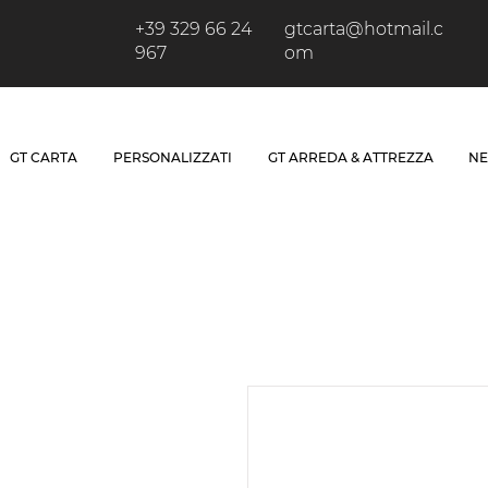
+39 329 66 24
gtcarta@hotmail.c
967
om
GT CARTA
PERSONALIZZATI
GT ARREDA & ATTREZZA
NE