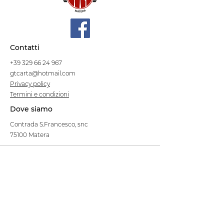
Contatti
+39 329 66 24 967
gtcarta@hotmail.com
Privacy policy
Termini e condizioni
Dove siamo
Contrada S.Francesco, snc
75100 Matera
Negozio
Linea Stre
et Food
Cellulosa Bio
Carta e Sacchetti
Articoli Monouso
Tovagliati
Forniture Alberghiere