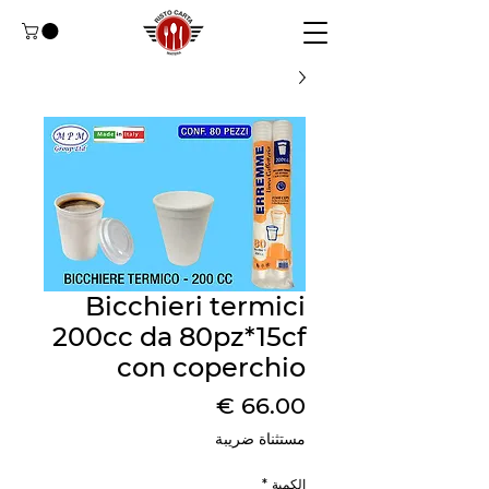
Bicchieri termici
200cc da 80pz*15cf
con coperchio
السعر
مستثناة ضريبة
الكمية
*