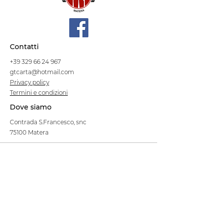
Contatti
+39 329 66 24 967
gtcarta@hotmail.com
Privacy policy
Termini e condizioni
Dove siamo
Contrada S.Francesco, snc
75100 Matera
Negozio
Linea Stre
et Food
Cellulosa Bio
Carta e Sacchetti
Articoli Monouso
Tovagliati
Forniture Alberghiere