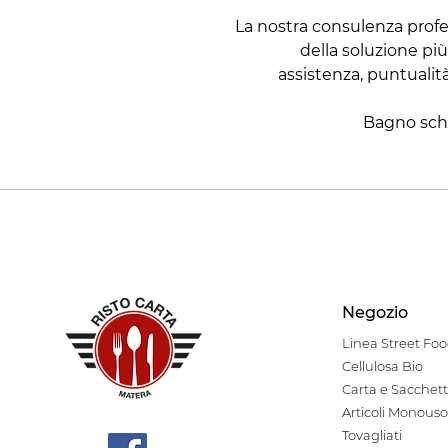
La nostra consulenza profes
della soluzione pi
assistenza, puntualit
Bagno sc
Negozio
Linea Stre
et Fo
Cellulosa Bio
Carta e Sacchett
Articoli Monouso
Tovagliati