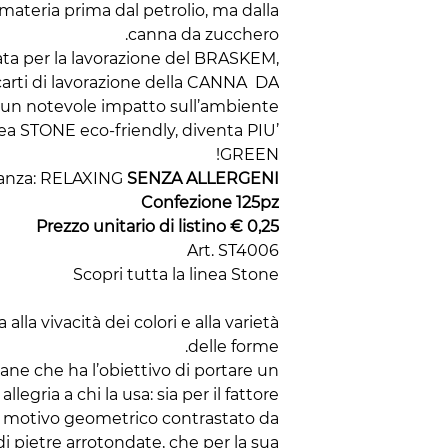
 materia prima dal petrolio, ma dalla
canna da zucchero.
zata per la lavorazione del BRASKEM,
carti di lavorazione della CANNA DA
n notevole impatto sull’ambiente.
ea STONE eco-friendly, diventa PIU’
GREEN!
anza: RELAXING
SENZA ALLERGENI
Confezione 125pz
Prezzo unitario di listino € 0,25
Art. ST4006
Scopri tutta la linea Stone
 alla vivacità dei colori e alla varietà
delle forme.
ane che ha l’obiettivo di portare un
allegria a chi la usa: sia per il fattore
n motivo geometrico contrastato da
i pietre arrotondate, che per la sua