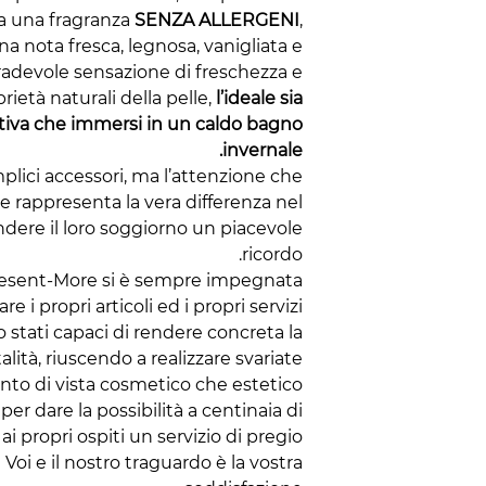
da una fragranza
SENZA ALLERGENI
,
na nota fresca, legnosa, vanigliata e
radevole sensazione di freschezza e
rietà naturali della pelle,
l’ideale sia
stiva che immersi in un caldo bagno
invernale.
ici accessori, ma l’attenzione che
te rappresenta la vera differenza nel
rendere il loro soggiorno un piacevole
ricordo.
Present-More si è sempre impegnata
re i propri articoli ed i propri servizi.
 stati capaci di rendere concreta la
alità, riuscendo a realizzare svariate
unto di vista cosmetico che estetico!
er dare la possibilità a centinaia di
 ai propri ospiti un servizio di pregio.
e Voi e il nostro traguardo è la vostra