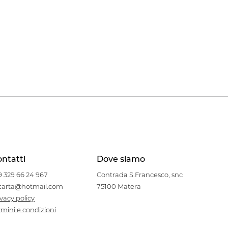
ntatti
Dove siamo
9 329 66 24 967
Contrada S.Francesco, snc
carta@hotmail.com
75100 Matera
ivacy policy
rmini e condizioni