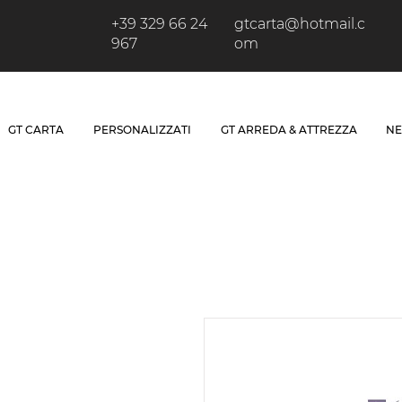
+39 329 66 24
gtcarta@hotmail.c
967
om
GT CARTA
PERSONALIZZATI
GT ARREDA & ATTREZZA
NE