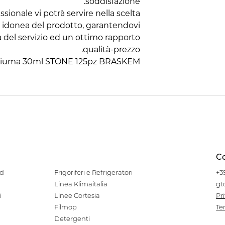
soddisfazione.
sionale vi potrà servire nella scelta
ù idonea del prodotto, garantendovi
à del servizio ed un ottimo rapporto
qualità-prezzo.
hiuma 30ml STONE 125pz BRASKEM
Co
od
Frigoriferi e Refrigeratori
+3
Linea Klimaitalia
gt
i
Linee Cortesia
Pr
Filmop
Te
Detergenti