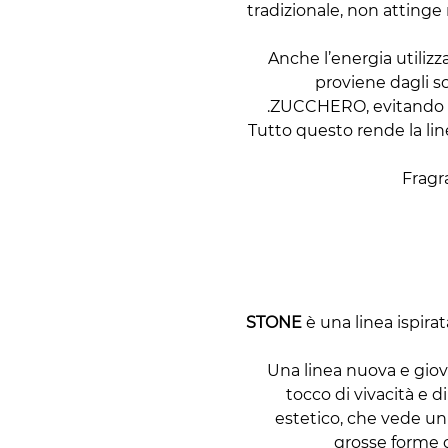
tradizionale, non attinge
Anche l’energia utiliz
proviene dagli s
ZUCCHERO, evitando u
Tutto questo rende la lin
Fragr
STONE
è una linea ispirata
Una linea nuova e giov
tocco di vivacità e di 
estetico, che vede u
grosse forme d