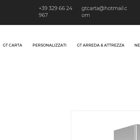
+39 329 66 24
gtcarta@hotmail.c
967
om
GT CARTA
PERSONALIZZATI
GT ARREDA & ATTREZZA
NE