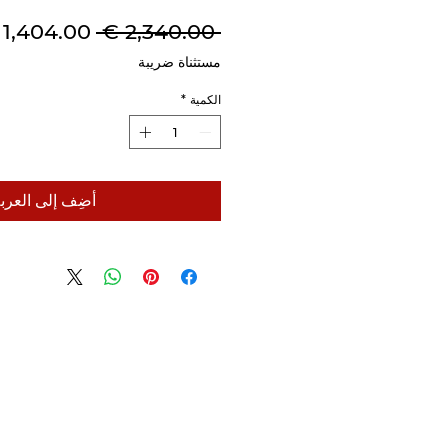
سعر
 ‏2,340.00 € 
عادي
مستثناة ضريبة
الكمية
*
أضِف إلى العرب