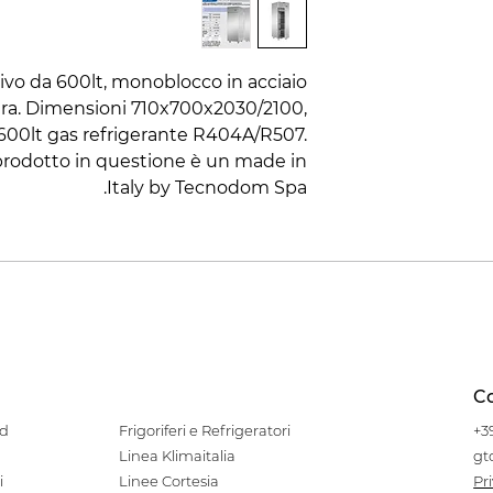
vo da 600lt, monoblocco in acciaio
ra. Dimensioni 710x700x2030/2100,
 600lt gas refrigerante R404A/R507.
 prodotto in questione è un made in
Italy by Tecnodom Spa.
Co
od
Frigoriferi e Refrigeratori
+3
Linea Klimaitalia
gt
i
Linee Cortesia
Pr