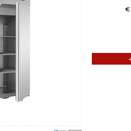
سعر
البيع
ة