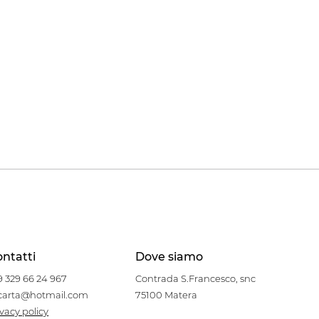
ntatti
Dove siamo
9 329 66 24 967
Contrada S.Francesco, snc
carta@hotmail.com
75100 Matera
ivacy policy