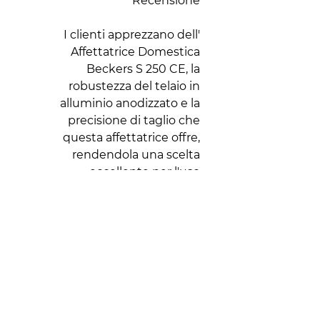
Recensione
I clienti apprezzano dell'
Affettatrice Domestica
Beckers S 250 CE, la
robustezza del telaio in
alluminio anodizzato e la
precisione di taglio che
questa affettatrice offre,
rendendola una scelta
eccellente per l'uso
domestico. La facilità di pulizia
e le caratteristiche di
sicurezza avanzate sono
altrettanto lodate,
assicurando un'esperienza di
utilizzo affidabile e sicura.