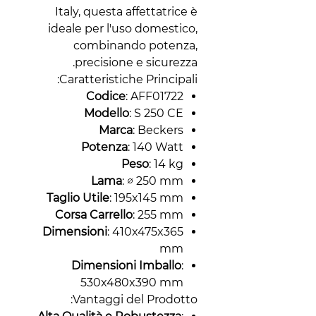
Italy, questa affettatrice è
ideale per l'uso domestico,
combinando potenza,
precisione e sicurezza.
Caratteristiche Principali:
Codice
: AFF01722
Modello
: S 250 CE
Marca
: Beckers
Potenza
: 140 Watt
Peso
: 14 kg
Lama
: ∅ 250 mm
Taglio Utile
: 195x145 mm
Corsa Carrello
: 255 mm
Dimensioni
: 410x475x365
mm
Dimensioni Imballo
:
530x480x390 mm
Vantaggi del Prodotto: