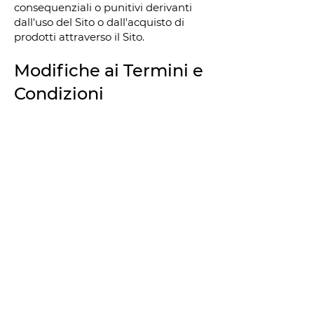
consequenziali o punitivi derivanti
dall'uso del Sito o dall'acquisto di
prodotti attraverso il Sito.
Modifiche ai Termini e
Condizioni
Ci riserviamo il diritto di modificare
questi Termini e Condizioni in
qualsiasi momento. Le modifiche
saranno efficaci non appena
pubblicate sul Sito. L'uso continuato
del Sito da parte dell'utente costituirà
l'accettazione dei Termini e
Condizioni modificati.
Contatti
Per domande o ulteriori informazioni,
si prega di contattarci all'indirizzo