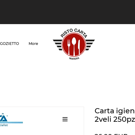
GOZIETTO
More
Carta igien
2veli 250p