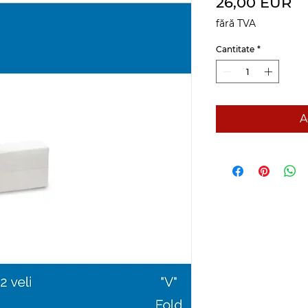
Pr
26,00 EUR
fără TVA
Cantitate
*
A