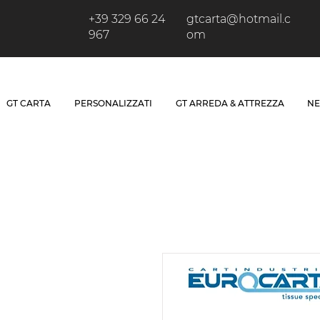
+39 329 66 24
gtcarta@hotmail.c
967
om
GT CARTA
PERSONALIZZATI
GT ARREDA & ATTREZZA
NE