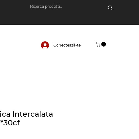
Conectează-te
ica Intercalata
z*30cf