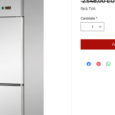
 2.548,00 EU
fără TVA
Cantitate
*
A