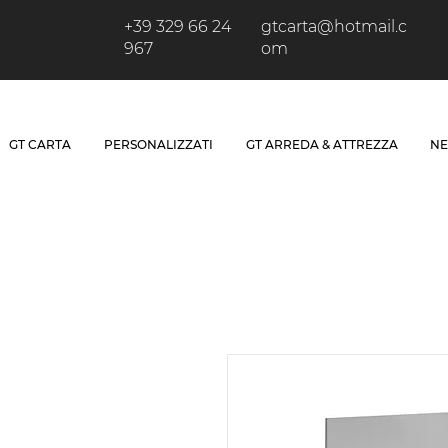
+39 329 66 24
gtcarta@hotmail.c
967
om
GT CARTA
PERSONALIZZATI
GT ARREDA & ATTREZZA
NE