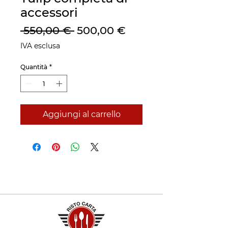
accessori
Prezzo
Prezzo
 550,00 € 
500,00 €
regolare
scontato
IVA esclusa
Quantità
*
Aggiungi al carrello