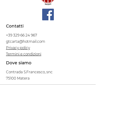
Contatti
+39 329 66 24 967
gtcarta@hotmail.com
Privacy policy
Termini e condizioni
Dove siamo
Contrada S.Francesco, snc
75100 Matera
Negozio
Linea Stre
et Food
Cellulosa Bio
Carta e Sacchetti
Articoli Monouso
Tovagliati
Forniture Alberghiere