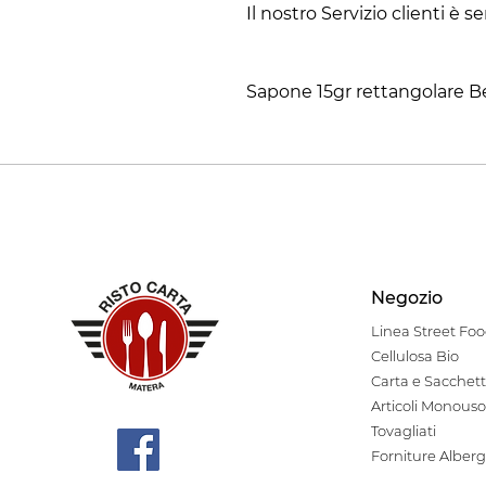
Il nostro Servizio clienti è 
Sapone 15gr rettangolare B
Negozio
Linea Stre
et Fo
Cellulosa Bio
Carta e Sacchett
Articoli Monouso
Tovagliati
Forniture Alberg