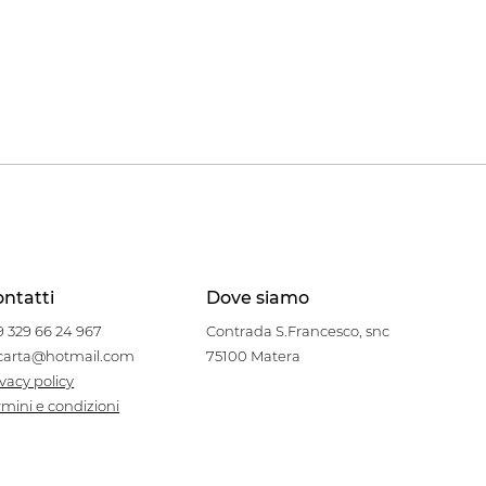
ntatti
Dove siamo
9 329 66 24 967
Contrada S.Francesco, snc
carta@hotmail.com
75100 Matera
ivacy policy
rmini e condizioni