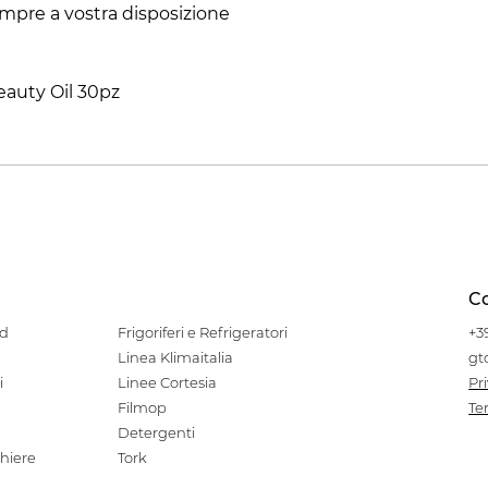
sempre a vostra disposizione
eauty Oil 30pz
Co
od
Frigoriferi e Refrigeratori
+3
Linea Klimaitalia
gt
i
Linee Cortesia
Pr
Filmop
Te
Detergenti
hiere
Tork