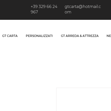
+39 329 66 24
gtcarta@hotmail.c
967
om
GT CARTA
PERSONALIZZATI
GT ARREDA & ATTREZZA
NE