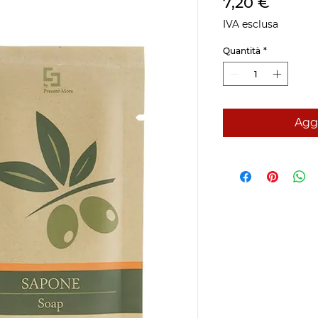
Prezz
7,20 €
IVA esclusa
Quantità
*
Aggi