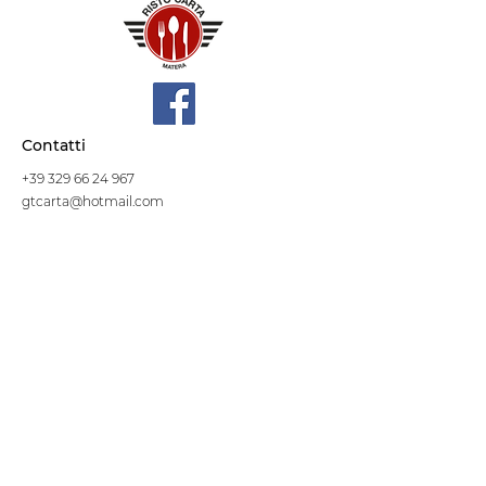
Contatti
+39 329 66 24 967
gtcarta@hotmail.com
Privacy policy
Termini e condizioni
Dove siamo
Contrada S.Francesco, snc
75100 Matera
Negozio
Linea Stre
et Food
Cellulosa Bio
Carta e Sacchetti
Articoli Monouso