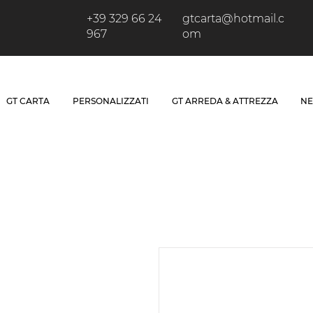
+39 329 66 24
gtcarta@hotmail.c
967
om
GT CARTA
PERSONALIZZATI
GT ARREDA & ATTREZZA
NE