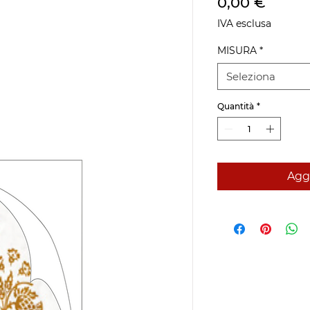
Prezz
0,00 €
IVA esclusa
MISURA
*
Seleziona
Quantità
*
Aggi