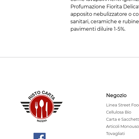
Profumazione Fiorita Delicat
apposito nebulizzatore o con
sanitari, ceramiche e rubinet
pavimenti diluire 1-5%.
Negozio
Linea Stre
et Fo
Cellulosa Bio
Carta e Sacchett
Articoli Monouso
Tovagliati