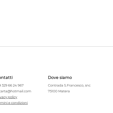
ntatti
Dove siamo
9 329 66 24 967
Contrada S.Francesco, snc
carta@hotmail.com
75100 Matera
ivacy policy
rmini e condizioni