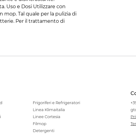
a. Uso e Dosi Utilizzare con
 mop. Tal quale per la pulizia di
terie. Per il trattamento di
Co
od
Frigoriferi e Refrigeratori
+3
Linea Klimaitalia
gt
i
Linee Cortesia
Pr
Filmop
Te
Detergenti