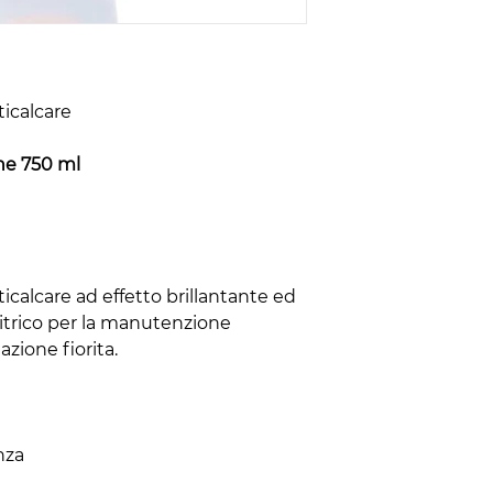
icalcare
ne 750 ml
icalcare ad effetto brillantante ed
citrico per la manutenzione
zione fiorita.
nza