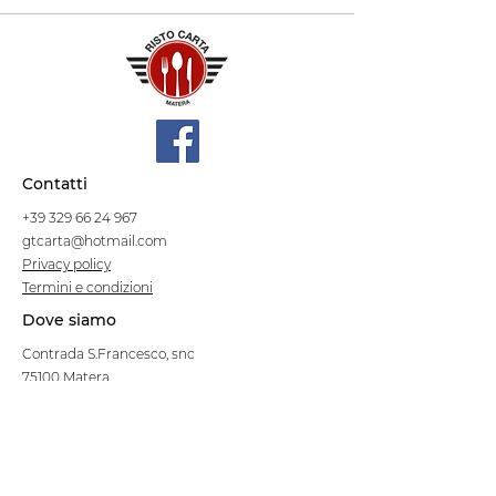
Contatti
+39 329 66 24 967
gtcarta@hotmail.com
Privacy policy
Termini e condizioni
Dove siamo
Contrada S.Francesco, snc
75100 Matera
Negozio
Linea Stre
et Food
Cellulosa Bio