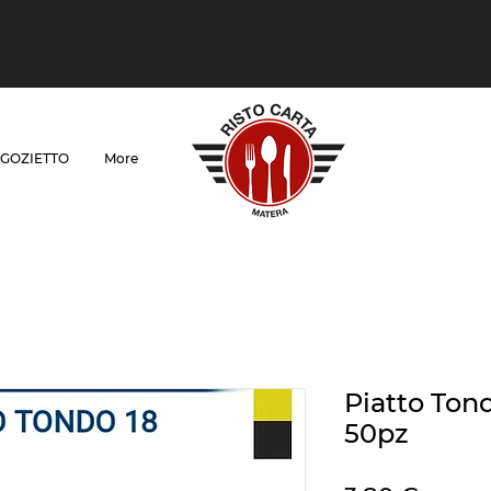
GOZIETTO
More
Piatto Ton
50pz