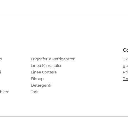
Co
od
Frigoriferi e Refrigeratori
+3
Linea Klimaitalia
gt
i
Linee Cortesia
Pr
Filmop
Te
Detergenti
hiere
Tork