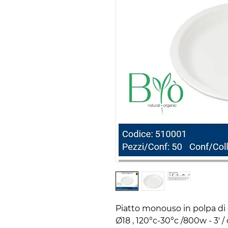
Piatto monouso in polpa di c
Ø18 , 120°c-30°c /800w - 3' /