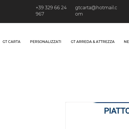
+39 329 66 24
gtcarta@hotmail.c
967
om
GT CARTA
PERSONALIZZATI
GT ARREDA & ATTREZZA
NE