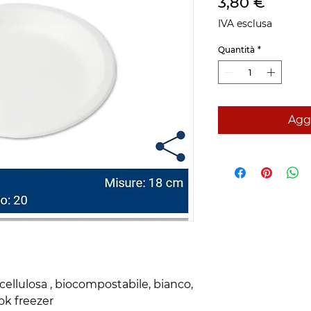
Prezz
3,80 €
IVA esclusa
Quantità
*
Aggi
ellulosa , biocompostabile, bianco, 
 ok freezer