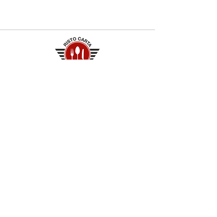
Contatti
+39 329 66 24 967
gtcarta@hotmail.com
Privacy policy
Termini e condizioni
Dove siamo
Contrada S.Francesco, snc
75100 Matera
Negozio