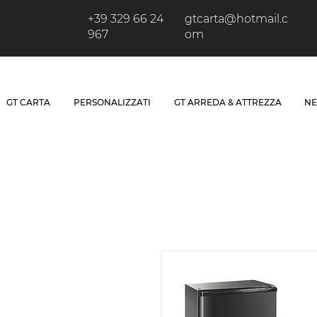
+39 329 66 24
gtcarta@hotmail.c
967
om
GT CARTA
PERSONALIZZATI
GT ARREDA & ATTREZZA
NE