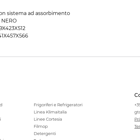
 con sistema ad assorbimento
 E NERO
9X423X512
41X457X566
Co
od
Frigoriferi e Refrigeratori
+3
Linea Klimaitalia
gt
i
Linee Cortesia
Pr
Filmop
Te
Detergenti