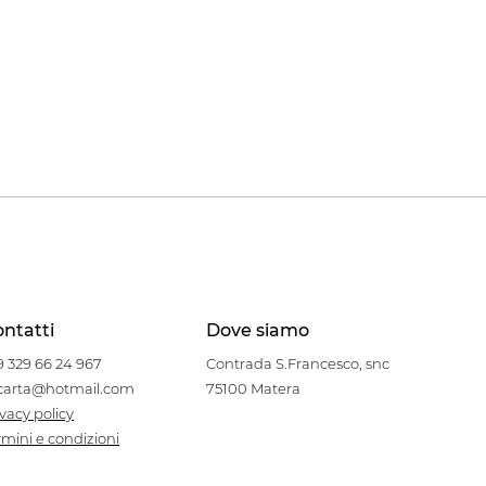
ntatti
Dove siamo
9 329 66 24 967
Contrada S.Francesco, snc
carta@hotmail.com
75100 Matera
ivacy policy
rmini e condizioni