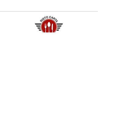
Contatti
+39 329 66 24 967
gtcarta@hotmail.com
Privacy policy
Termini e condizioni
Dove siamo
Contrada S.Francesco, snc
75100 Matera
Negozio
Linea Stre
et Food