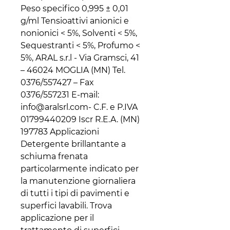
Peso specifico 0,995 ± 0,01
g/ml Tensioattivi anionici e
nonionici < 5%, Solventi < 5%,
Sequestranti < 5%, Profumo <
5%, ARAL s.r.l - Via Gramsci, 41
– 46024 MOGLIA (MN) Tel.
0376/557427 – Fax
0376/557231 E-mail:
info@aralsrl.com- C.F. e P.IVA
01799440209 Iscr R.E.A. (MN)
197783 Applicazioni
Detergente brillantante a
schiuma frenata
particolarmente indicato per
la manutenzione giornaliera
di tutti i tipi di pavimenti e
superfici lavabili. Trova
applicazione per il