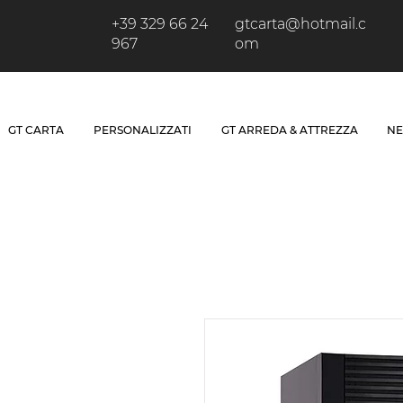
+39 329 66 24
gtcarta@hotmail.c
967
om
GT CARTA
PERSONALIZZATI
GT ARREDA & ATTREZZA
NE