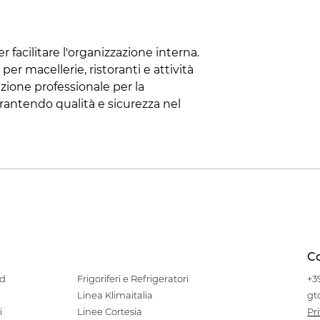
facilitare l'organizzazione interna.
er macellerie, ristoranti e attività
zione professionale per la
arantendo qualità e sicurezza nel
Co
od
Frigoriferi e Refrigeratori
+3
Linea Klimaitalia
gt
i
Linee Cortesia
Pr