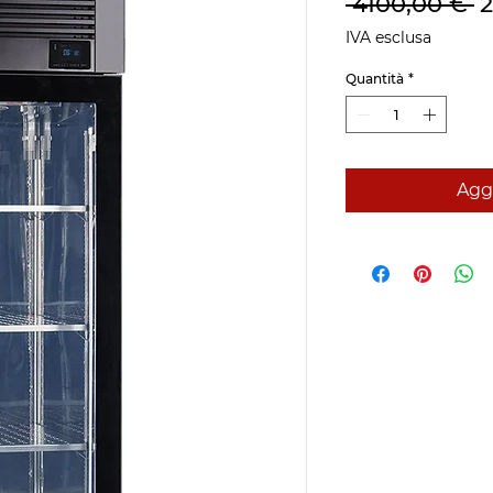
P
 4100,00 € 
r
IVA esclusa
Quantità
*
Aggi