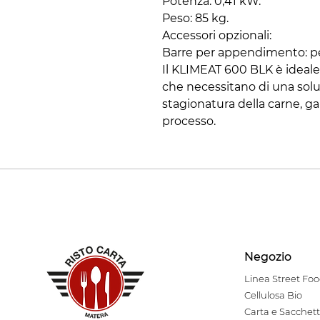
Potenza: 0,41 kW.
Peso: 85 kg.
Accessori opzionali:
Barre per appendimento: per 
Il KLIMEAT 600 BLK è ideale p
che necessitano di una solu
stagionatura della carne, g
processo.
Negozio
Linea Stre
et Fo
Cellulosa Bio
Carta e Sacchett