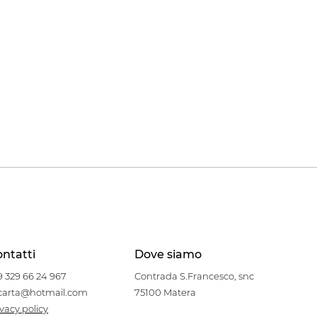
ntatti
Dove siamo
9 329 66 24 967
Contrada S.Francesco, snc
carta@hotmail.com
75100 Matera
ivacy policy