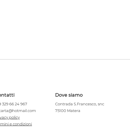
ntatti
Dove siamo
9 329 66 24 967
Contrada S.Francesco, snc
carta@hotmail.com
75100 Matera
ivacy policy
rmini e condizioni