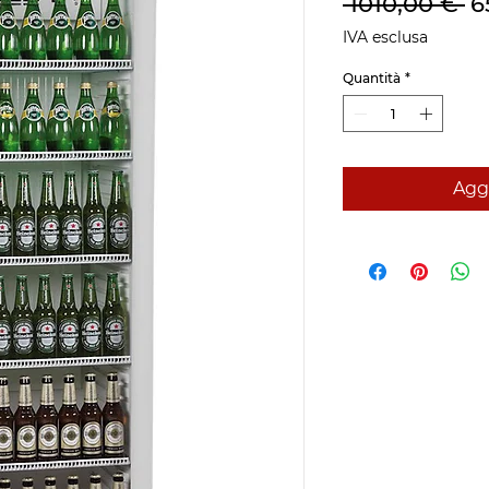
P
 1010,00 € 
6
re
IVA esclusa
Quantità
*
Aggi