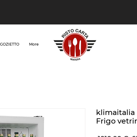
GOZIETTO
More
klimaitali
Frigo vetri