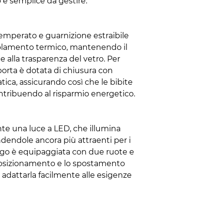
e semplice da gestire.
emperato e guarnizione estraibile
solamento termico, mantenendo il
e alla trasparenza del vetro. Per
porta è dotata di chiusura con
ica, assicurando così che le bibite
ntribuendo al risparmio energetico.
ente una luce a LED, che illumina
ndendole ancora più attraenti per i
 frigo è equipaggiata con due ruote e
l posizionamento e lo spostamento
 adattarla facilmente alle esigenze