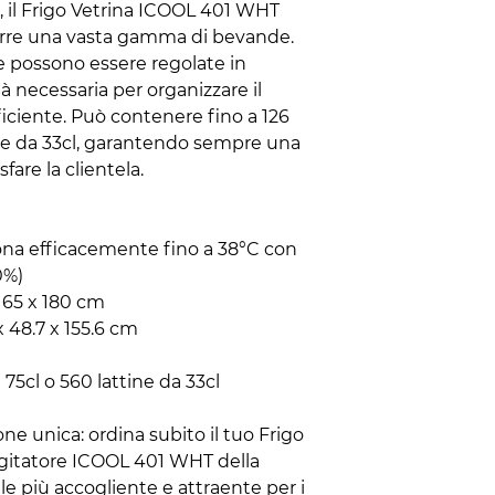
i, il Frigo Vetrina ICOOL 401 WHT
orre una vasta gamma di bevande.
te possono essere regolate in
ità necessaria per organizzare il
iciente. Può contenere fino a 126
tine da 33cl, garantendo sempre una
fare la clientela.
iona efficacemente fino a 38°C con
0%)
x 65 x 180 cm
 x 48.7 x 155.6 cm
a 75cl o 560 lattine da 33cl
e unica: ordina subito il tuo Frigo
Agitatore ICOOL 401 WHT della
cale più accogliente e attraente per i