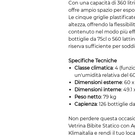
Con una capacità di 360 litr
offre ampio spazio per esp
Le cinque griglie plastifica
altezza, offrendo la flessibil
contenuto nel modo più eff
bottiglie da 75cl o 560 lat
riserva sufficiente per soddis
Specifiche Tecniche
Classe climatica
: 4 (funz
un'umidità relativa del 6
Dimensioni esterne
: 60 
Dimensioni interne
: 49.1
Peso netto
: 79 kg
Capienza
: 126 bottiglie d
Non perdere questa occasion
Vetrina Bibite Statico con 
Klimaitalia e rendi il tuo lo