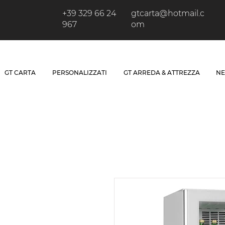
+39 329 66 24
gtcarta@hotmail.c
967
om
GT CARTA
PERSONALIZZATI
GT ARREDA & ATTREZZA
NE