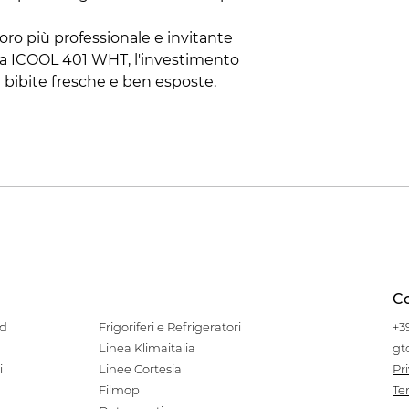
oro più professionale e invitante
alia ICOOL 401 WHT, l'investimento
 bibite fresche e ben esposte.
Co
od
Frigoriferi e Refrigeratori
+3
Linea Klimaitalia
gt
i
Linee Cortesia
Pr
Filmop
Te