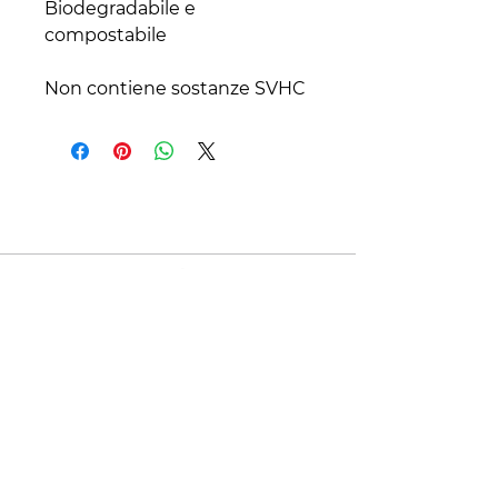
Biodegradabile e 
Non contiene sostanze SVHC
Contatti
+39 329 66 24 967
gtcarta@hotmail.com