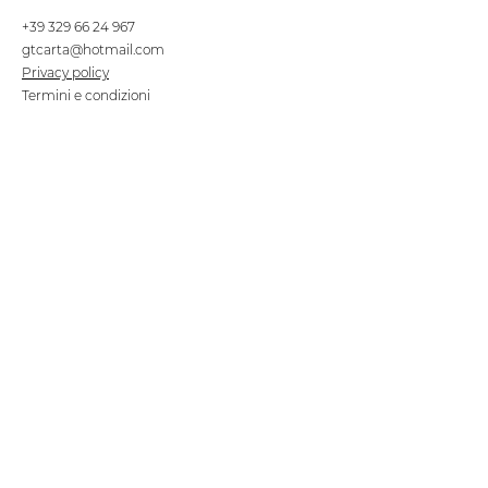
+39 329 66 24 967
gtcarta@hotmail.com
Privacy policy
Termini e condizioni
Dove siamo
Contrada S.Francesco, snc
75100 Matera
Negozio
Linea Stre
et Food
Cellulosa Bio
Carta e Sacchetti
Articoli Monouso
Tovagliati
Forniture Alberghiere
Frigoriferi e Refrigeratori
Linea Klimaitalia
Linee Cortesia
Filmop