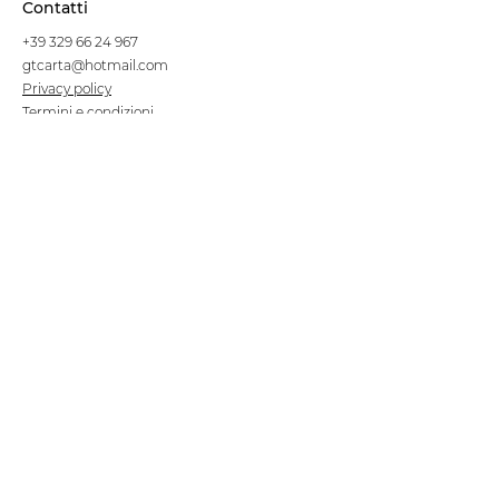
Contatti
+39 329 66 24 967
gtcarta@hotmail.com
Privacy policy
Termini e condizioni
Dove siamo
Contrada S.Francesco, snc
75100 Matera
Negozio
Linea Stre
et Food
Cellulosa Bio
Carta e Sacchetti
Articoli Monouso
Tovagliati
Forniture Alberghiere
Frigoriferi e Refrigeratori
Linea Klimaitalia
Linee Cortesia
Filmop