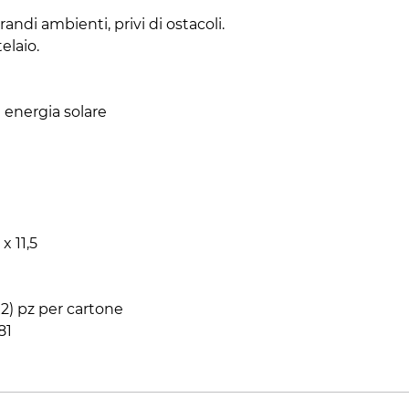
randi ambienti, privi di ostacoli.
telaio.
 energia solare
x 11,5
x2) pz per cartone
81