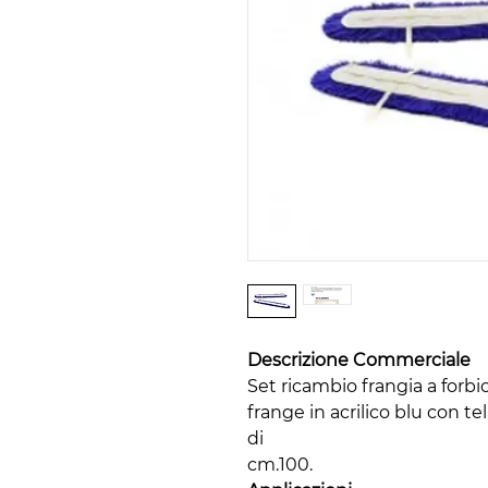
Descrizione Commerciale
Set ricambio frangia a forbi
frange in acrilico blu con te
di
cm.100.