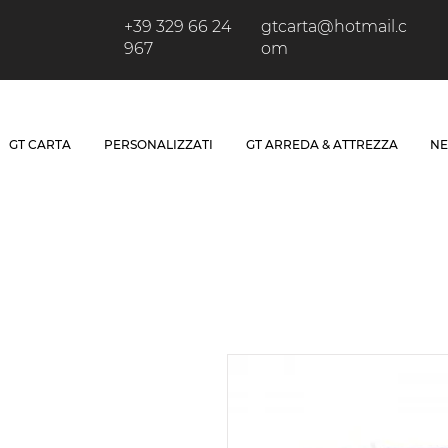
+39 329 66 24
gtcarta@hotmail.c
967
om
GT CARTA
PERSONALIZZATI
GT ARREDA & ATTREZZA
NE