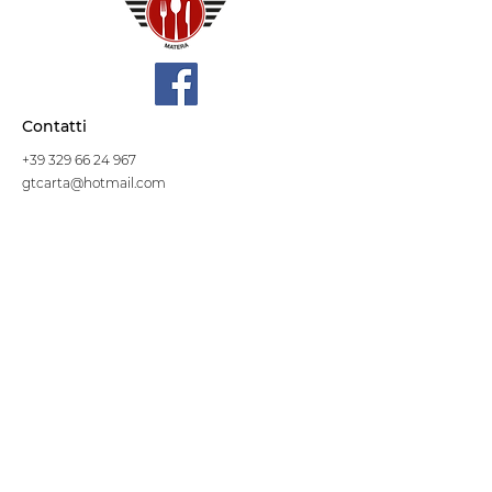
Contatti
+39 329 66 24 967
gtcarta@hotmail.com
Privacy policy
Termini e condizioni
Dove siamo
Contrada S.Francesco, snc
75100 Matera
Negozio
Linea Stre
et Food
Cellulosa Bio
Carta e Sacchetti
Articoli Monouso
Tovagliati