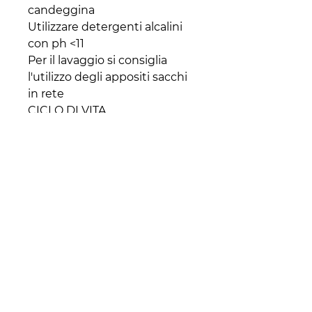
candeggina
Utilizzare detergenti alcalini
con ph <11
Per il lavaggio si consiglia
l'utilizzo degli appositi sacchi
in rete
CICLO DI VITA
Lavabile fino a 400 cicli se
vengono rispettate le
istruzioni di lavaggio e le
avvertenze
ASSORBENZA
Il panno da asciutto assorbe
fino a 2 volte il suo peso