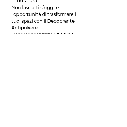
duratura.
Non lasciarti sfuggire
l'opportunità di trasformare i
tuoi spazi con il
Deodorante
Antipolvere
Superconcentrato DESIREE
Aral
. Ordina ora e scopri il
potere di una fragranza che
dura nel tempo!
Per ulteriori dettagli e per
scaricare le schede prodotto,
visita
aralsrl.com
.