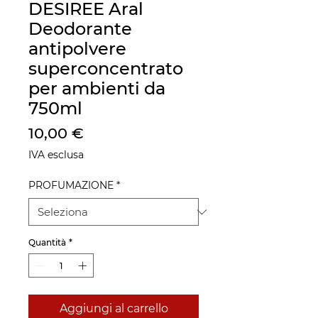
DESIREE Aral
Deodorante
antipolvere
superconcentrato
per ambienti da
750ml
Prezzo
10,00 €
IVA esclusa
PROFUMAZIONE
*
Quantità
*
Aggiungi al carrello