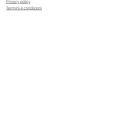
Privacy policy
Termini e condizioni
Dove siamo
Contrada S.Francesco, snc
75100 Matera
Negozio
Linea Stre
et Food
Cellulosa Bio
Carta e Sacchetti
Articoli Monouso
Tovagliati
Forniture Alberghiere
Frigoriferi e Refrigeratori
Linea Klimaitalia
Linee Cortesia
Filmop
Detergenti
Tork