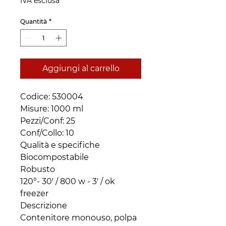
IVA esclusa
Quantità
*
Aggiungi al carrello
Codice: 530004 

Misure: 1000 ml

Pezzi/Conf: 25 

Conf/Collo: 10

Qualità e specifiche

Biocompostabile

Robusto

120°- 30' / 800 w - 3' / ok 
freezer

Descrizione

Contenitore monouso, polpa 