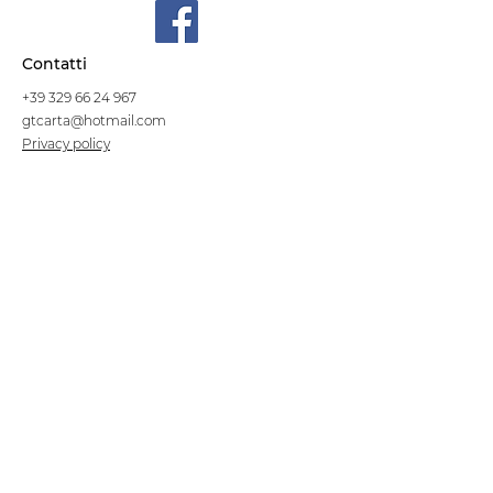
Contatti
+39 329 66 24 967
gtcarta@hotmail.com
Privacy policy
Termini e condizioni
Dove siamo
Contrada S.Francesco, snc
75100 Matera
Negozio
Linea Stre
et Food
Cellulosa Bio
Carta e Sacchetti
Articoli Monouso
Tovagliati
Forniture Alberghiere
Frigoriferi e Refrigeratori