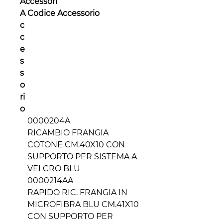
Accessori
A
Codice Accessorio
c
c
e
s
s
o
ri
o
0000204A
RICAMBIO FRANGIA
COTONE CM.40X10 CON
SUPPORTO PER SISTEMA A
VELCRO BLU
0000214AA
RAPIDO RIC. FRANGIA IN
MICROFIBRA BLU CM.41X10
CON SUPPORTO PER