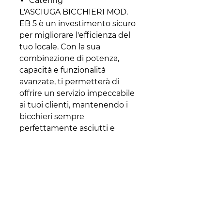
Catering
L'ASCIUGA BICCHIERI MOD.
EB 5 è un investimento sicuro
per migliorare l'efficienza del
tuo locale. Con la sua
combinazione di potenza,
capacità e funzionalità
avanzate, ti permetterà di
offrire un servizio impeccabile
ai tuoi clienti, mantenendo i
bicchieri sempre
perfettamente asciutti e
pronti all'uso.
Non perdere l'occasione di
portare la tua attività al livello
successivo.
Ordina ora
l'ASCIUGA
BICCHIERI MOD. EB 5 e
scopri la differenza che può