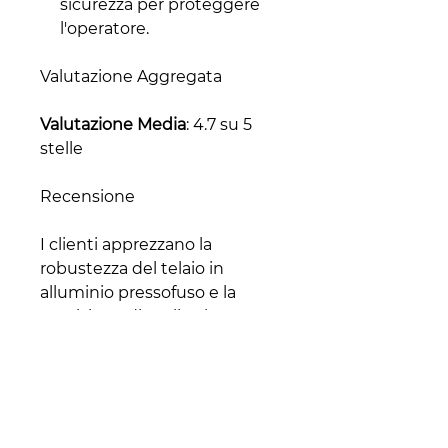
sicurezza per proteggere
l'operatore.
Valutazione Aggregata
Valutazione Media
: 4.7 su 5
stelle
Recensione
I clienti apprezzano la
robustezza del telaio in
alluminio pressofuso e la
precisione di taglio che
questa affettatrice offre,
rendendola una scelta
eccellente per l'uso
professionale. La facilità di
pulizia e le caratteristiche di