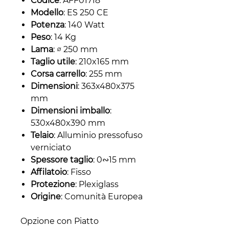
Codice
: AFF01718
Modello
: ES 250 CE
Potenza
: 140 Watt
Peso
: 14 Kg
Lama
: ∅ 250 mm
Taglio utile
: 210x165 mm
Corsa carrello
: 255 mm
Dimensioni
: 363x480x375
mm
Dimensioni imballo
:
530x480x390 mm
Telaio
: Alluminio pressofuso
verniciato
Spessore taglio
: 0∾15 mm
Affilatoio
: Fisso
Protezione
: Plexiglass
Origine
: Comunità Europea
Opzione con Piatto