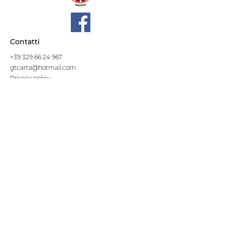
Contatti
+39 329 66 24 967
gtcarta@hotmail.com
Privacy policy
Termini e condizioni
Dove siamo
Contrada S.Francesco, snc
75100 Matera
Negozio
Linea Stre
et Food
Cellulosa Bio
Carta e Sacchetti
Articoli Monouso
Tovagliati
Forniture Alberghiere