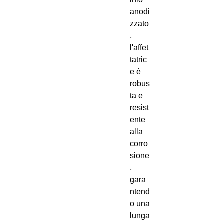
anodi
zzato
,
l'affet
tatric
e è
robus
ta e
resist
ente
alla
corro
sione
,
gara
ntend
o una
lunga