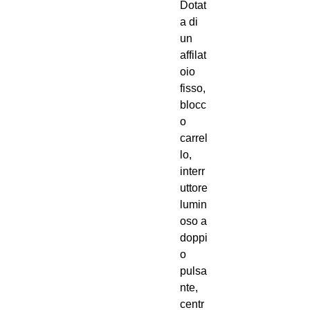
Dotat
a di
un
affilat
oio
fisso,
blocc
o
carrel
lo,
interr
uttore
lumin
oso a
doppi
o
pulsa
nte,
centr