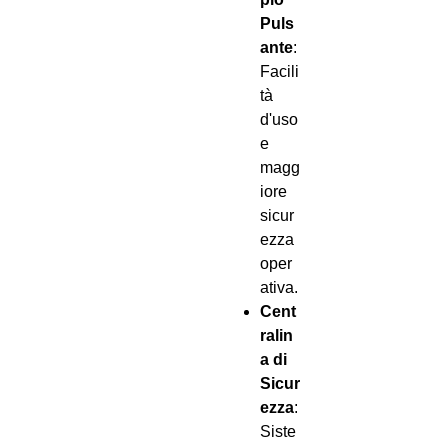
Puls
ante
:
Facili
tà
d'uso
e
magg
iore
sicur
ezza
oper
ativa.
Cent
ralin
a di
Sicur
ezza
:
Siste