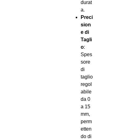
durat
a.
Preci
sion
e di
Tagli
o
:
Spes
sore
di
taglio
regol
abile
da 0
a 15
mm,
perm
etten
do di