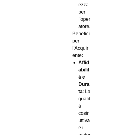
ezza
per
l'oper
atore.
Benefici
per
l'Acquir
ente:
Affid
abilit
à e
Dura
ta
: La
qualit
à
costr
uttiva
e i
mater