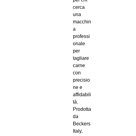
cerca
una
macchin
a
professi
onale
per
tagliare
carne
con
precisio
ne e
affidabili
tà.
Prodotta
da
Beckers
Italy,