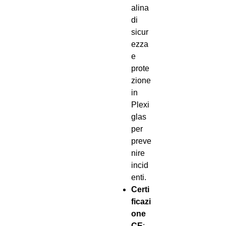
alina
di
sicur
ezza
e
prote
zione
in
Plexi
glas
per
preve
nire
incid
enti.
Certi
ficazi
one
CE
: