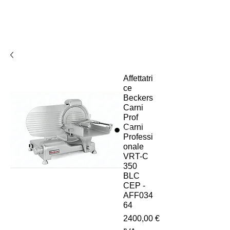
Affettatri
ce
Beckers
Carni
Prof
Carni
Professi
onale
VRT-C
350
BLC
CEP -
AFF034
64
Prezzo
2400,00 €