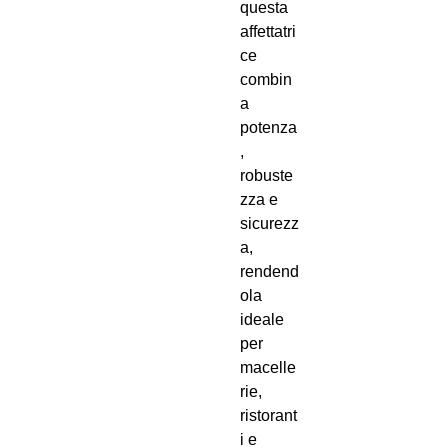
questa
affettatri
ce
combin
a
potenza
,
robuste
zza e
sicurezz
a,
rendend
ola
ideale
per
macelle
rie,
ristorant
i e