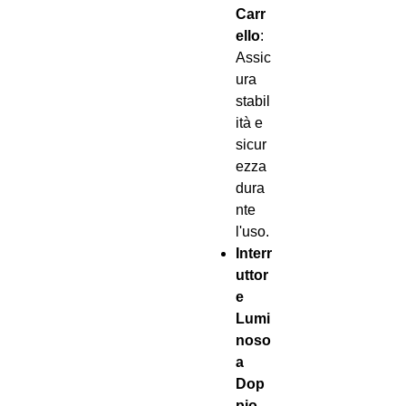
Carr
ello
:
Assic
ura
stabil
ità e
sicur
ezza
dura
nte
l'uso.
Interr
uttor
e
Lumi
noso
a
Dop
pio