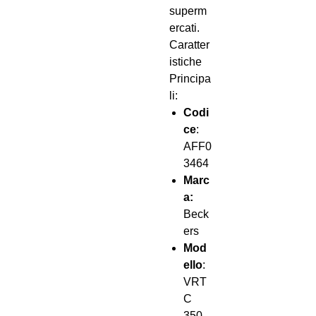
superm
ercati.
Caratter
istiche
Principa
li:
Codi
ce
:
AFF0
3464
Marc
a:
Beck
ers
Mod
ello
:
VRT
C
350