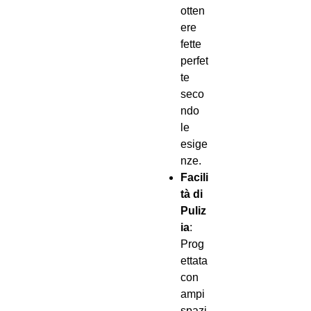
otten
ere
fette
perfet
te
seco
ndo
le
esige
nze.
Facili
tà di
Puliz
ia
:
Prog
ettata
con
ampi
spazi