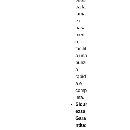
tra la
lama
e il
basa
ment
o,
facilit
a una
pulizi
a
rapid
a e
comp
leta.
Sicur
ezza
Gara
ntita
: