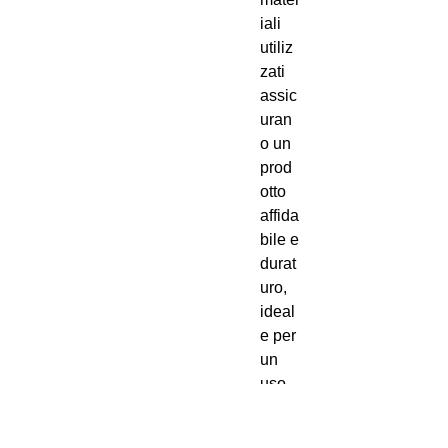
iali
utiliz
zati
assic
uran
o un
prod
otto
affida
bile e
durat
uro,
ideal
e per
un
uso
inten
sivo.