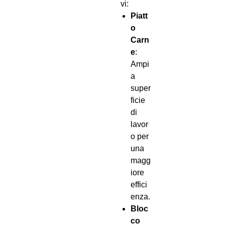
vi:
Piatt
o
Carn
e
:
Ampi
a
super
ficie
di
lavor
o per
una
magg
iore
effici
enza.
Bloc
co