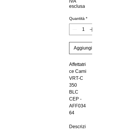
IVA
esclusa
Quantità
*
Aggiungi al carrello
Affettatri
ce Carni
VRT-C
350
BLC
CEP -
AFF034
64
Descrizi