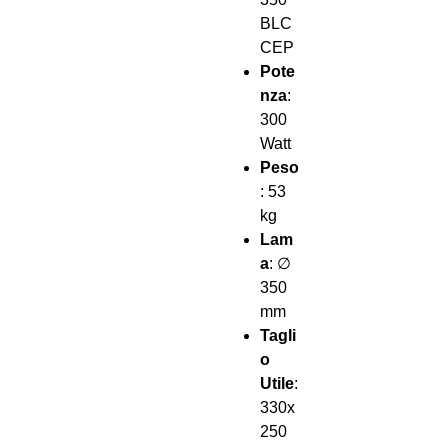
BLC
CEP
Pote
nza
:
300
Watt
Peso
: 53
kg
Lam
a
: ∅
350
mm
Tagli
o
Utile
:
330x
250