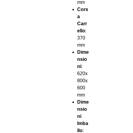
mm
Cors
a
Carr
ello
:
370
mm
Dime
nsio
ni
:
620x
800x
600
mm
Dime
nsio
ni
Imba
llo
: