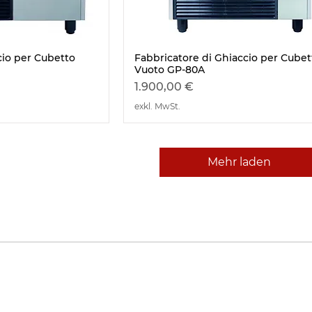
cio per Cubetto
Fabbricatore di Ghiaccio per Cubet
nsicht
Schnellansicht
Vuoto GP-80A
Preis
1.900,00 €
exkl. MwSt.
Mehr laden