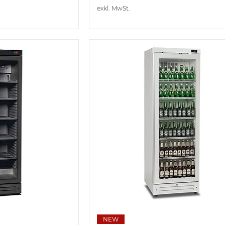
exkl. MwSt.
nsicht
Schnellansicht
NEW