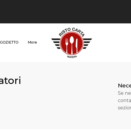
GOZIETTO
More
atori
Nece
Se nec
conta
sezi