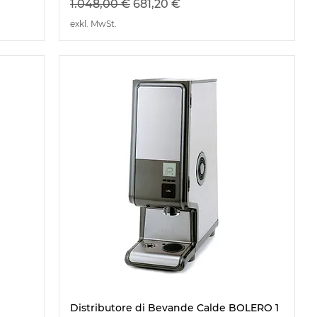
Standardpreis
Sale-Preis
1.048,00 €
681,20 €
exkl. MwSt.
Distributore di Bevande Calde BOLERO 1
Schnellansicht