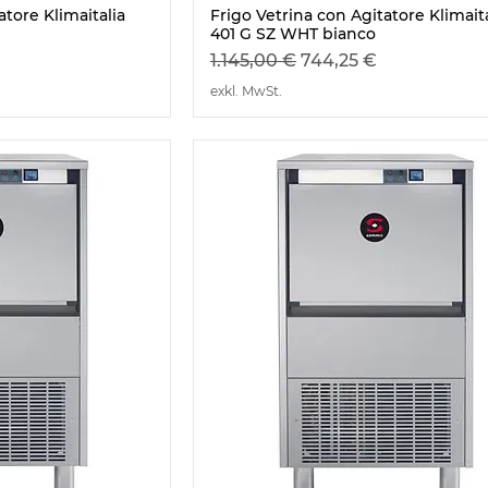
atore Klimaitalia
Frigo Vetrina con Agitatore Klimaita
401 G SZ WHT bianco
s
Standardpreis
Sale-Preis
1.145,00 €
744,25 €
exkl. MwSt.