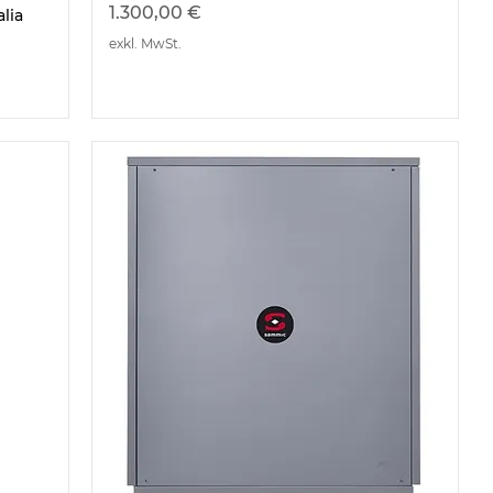
Preis
1.300,00 €
lia
exkl. MwSt.