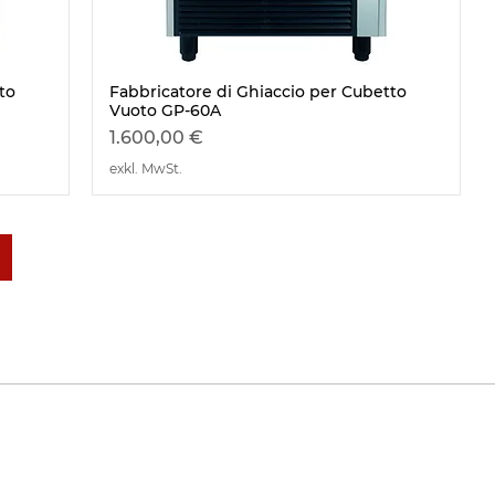
to
Fabbricatore di Ghiaccio per Cubetto
Schnellansicht
Vuoto GP-60A
Preis
1.600,00 €
exkl. MwSt.