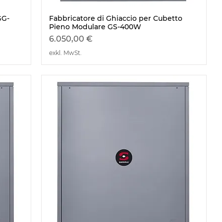
GG-
Fabbricatore di Ghiaccio per Cubetto
Schnellansicht
Pieno Modulare GS-400W
Preis
6.050,00 €
exkl. MwSt.