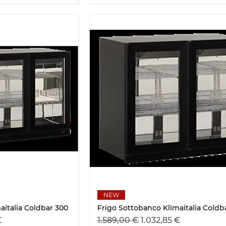
nsicht
Schnellansicht
NEW
aitalia Coldbar 300
Frigo Sottobanco Klimaitalia Coldb
s
Standardpreis
Sale-Preis
€
1.589,00 €
1.032,85 €