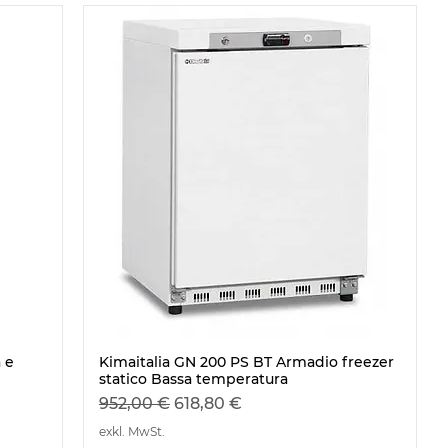
 e
Kimaitalia GN 200 PS BT Armadio freezer
Schnellansicht
statico Bassa temperatura
Standardpreis
Sale-Preis
952,00 €
618,80 €
exkl. MwSt.