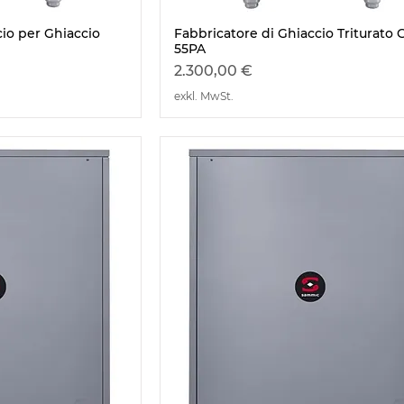
cio per Ghiaccio
Fabbricatore di Ghiaccio Triturato 
nsicht
Schnellansicht
55PA
Preis
2.300,00 €
exkl. MwSt.