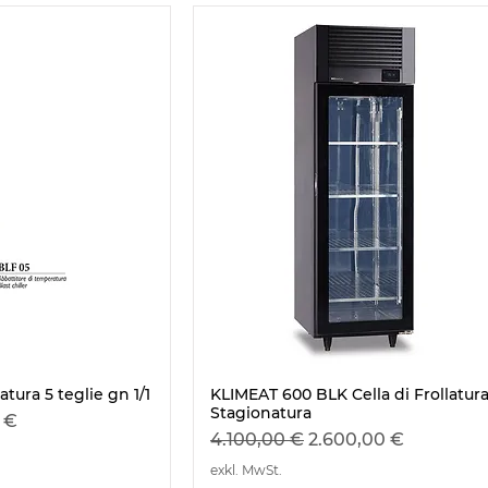
tura 5 teglie gn 1/1
KLIMEAT 600 BLK Cella di Frollatura
nsicht
Schnellansicht
Stagionatura
is
 €
Standardpreis
Sale-Preis
4.100,00 €
2.600,00 €
exkl. MwSt.