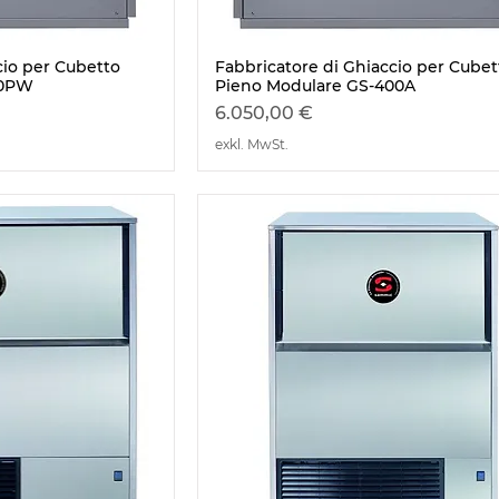
cio per Cubetto
Fabbricatore di Ghiaccio per Cubet
nsicht
Schnellansicht
50PW
Pieno Modulare GS-400A
Preis
6.050,00 €
exkl. MwSt.