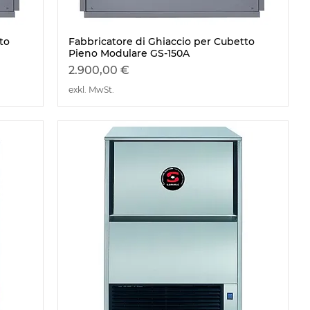
to
Fabbricatore di Ghiaccio per Cubetto
Schnellansicht
Pieno Modulare GS-150A
Preis
2.900,00 €
exkl. MwSt.