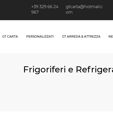
+39 329 66 24
gtcarta@hotmail.c
967
om
GT CARTA
PERSONALIZZATI
GT ARREDA & ATTREZZA
NE
Frigoriferi e Refriger